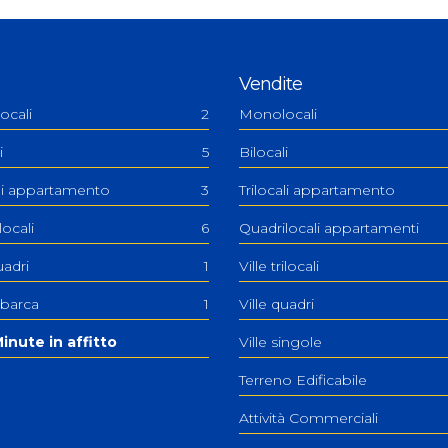
Vendite
ocali
2
Monolocali
i
5
Bilocali
ali appartamento
3
Trilocali appartamento
ilocali
6
Quadrilocali appartamenti
uadri
1
Ville trilocali
 barca
1
Ville quadri
inute in affitto
Ville singole
Terreno Edificabile
Attività Commerciali