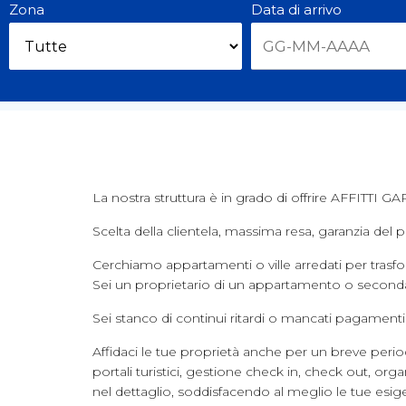
Zona
Data di arrivo
La nostra struttura è in grado di offrire AFFITTI GA
Scelta della clientela, massima resa, garanzia del
Cerchiamo appartamenti o ville arredati per trasfo
Sei un proprietario di un appartamento o second
Sei stanco di continui ritardi o mancati pagamenti d
Affidaci le tue proprietà anche per un breve perio
portali turistici, gestione check in, check out, o
nel dettaglio, soddisfacendo al meglio le tue esig