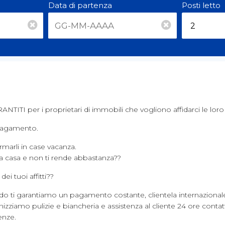
Data di partenza
Posti letto
RANTITI per i proprietari di immobili che vogliono affidarci le lor
 pagamento.
rmarli in case vacanza.
a casa e non ti rende abbastanza??
ei tuoi affitti??
do ti garantiamo un pagamento costante, clientela internazionale,
rganizziamo pulizie e biancheria e assistenza al cliente 24 ore c
enze.