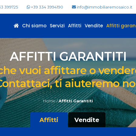
33 399725
+39 334 3994190
info@immobiliaremosaico.it
Chi siamo
Servizi
Affitti
Vendite
Affitti garant
AFFITTI GARANTITI
e vuoi affittare o vendere
Contattaci, ti aiuteremo noi
Home /
Affitti Garantiti
Affitti
Vendite