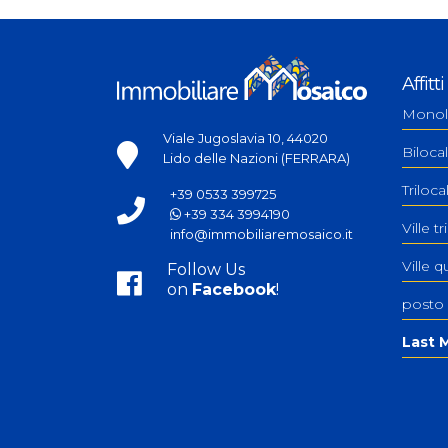
Affitti
Monol
Viale Jugoslavia 10, 44020
Bilocal
Lido delle Nazioni (FERRARA)
Triloc
+39 0533 399725
+39 334 3994190
Ville tr
info@immobiliaremosaico.it
Ville q
Follow Us
on
Facebook
!
posto
Last M