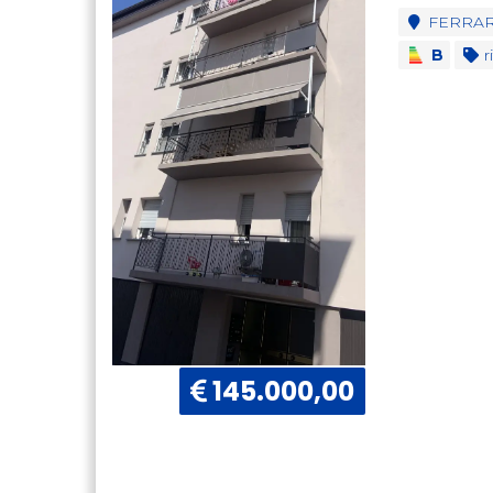
FERRA
B
ri
145.000,00