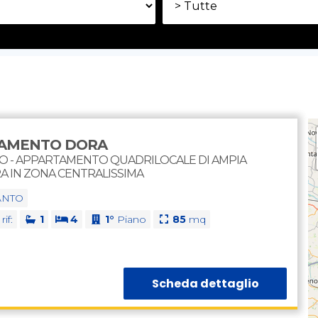
AMENTO DORA
 - APPARTAMENTO QUADRILOCALE DI AMPIA
 IN ZONA CENTRALISSIMA
ANTO
rif:
1
4
1°
Piano
85
mq
Scheda dettaglio