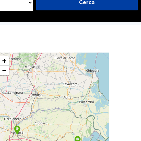
Cerca
+
−