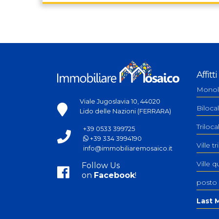
Affitti
Monol
Viale Jugoslavia 10, 44020
Bilocal
Lido delle Nazioni (FERRARA)
Triloc
+39 0533 399725
+39 334 3994190
Ville tr
info@immobiliaremosaico.it
Ville q
Follow Us
on
Facebook
!
posto
Last M