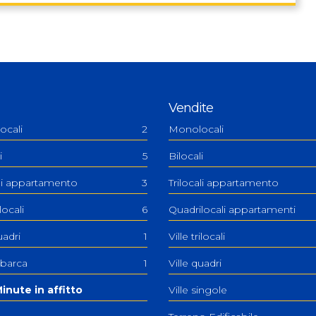
Vendite
ocali
2
Monolocali
i
5
Bilocali
ali appartamento
3
Trilocali appartamento
ilocali
6
Quadrilocali appartamenti
uadri
1
Ville trilocali
 barca
1
Ville quadri
inute in affitto
Ville singole