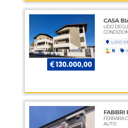
CASA B
LIDO DEGL
CONDIZION
LIDO DE
B
ri
130.000,00
FABBRI 
FERRARA 
AUTO