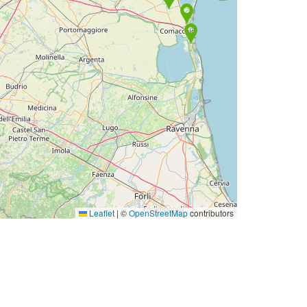
Leaflet
|
©
OpenStreetMap
contributors