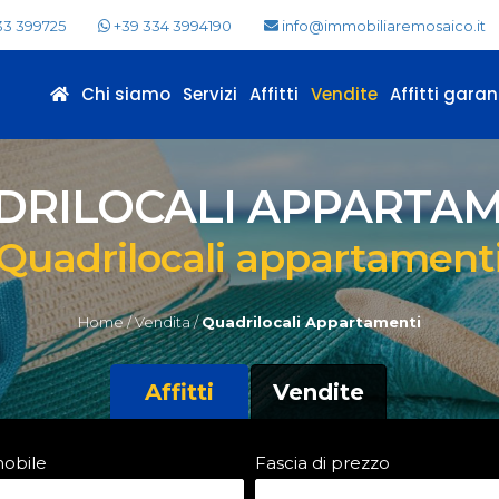
33 399725
+39 334 3994190
info@immobiliaremosaico.it
Chi siamo
Servizi
Affitti
Vendite
Affitti garant
DRILOCALI APPARTAM
Quadrilocali appartament
Home /
Vendita /
Quadrilocali Appartamenti
Affitti
Vendite
mobile
Fascia di prezzo