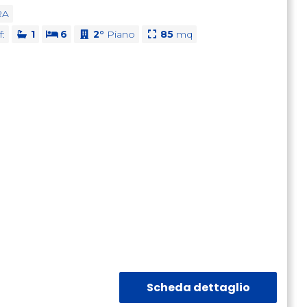
RA
f:
1
6
2°
Piano
85
mq
Scheda dettaglio