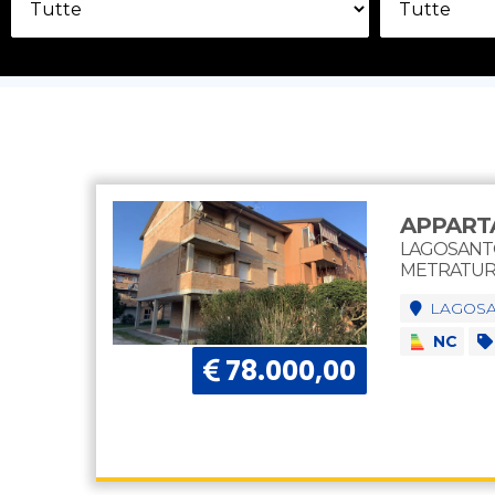
APPART
LAGOSANTO
METRATURA
LAGOS
NC
78.000,00