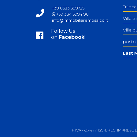
Triloc
+39 0533 399725
+39 334 3994190
Ville tr
info@immobiliaremosaico.it
Ville q
Follow Us
on
Facebook
!
posto
Last M
P.IVA - C.F e n° ISCR. REG. IMPRESE