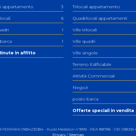
ali appartamento
3
Trilocali appartamento
ilocali
6
Quadrilocali appartamenti
uadri
1
Ville trilocali
 barca
1
Ville quadri
inute in affitto
Ville singole
Terreno Edificabile
Attività Commerciali
Negozi
posto barca
Offerte speciali in vendita
 DI FERRARA 01684230384 - Ruolo Mediatori n°1899 - REA 188788 - CIR: 0380
Privacy
/
Sitemap