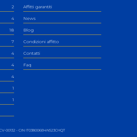
2
Affitti garantiti
4
News
18
Blog
7
Condizioni affitto
4
Contatti
4
Faq
4
1
1
06-CV-00132 - CIN IT038006B4N523CHQT