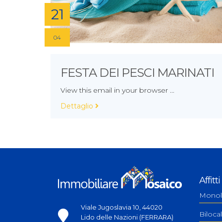
21
04
FESTA DEI PESCI MARINATI
View this email in your browser ...
Dettaglio
Affitti
Monol
Viale Jugoslavia 10, 44020
Bilocal
Lido delle Nazioni (FERRARA)