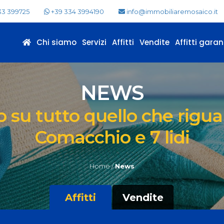
33 399725
+39 334 3994190
info@immobiliaremosaico.it
Chi siamo
Servizi
Affitti
Vendite
Affitti garant
NEWS
su tutto quello che riguard
Comacchio e 7 lidi
Home /
News
Affitti
Vendite