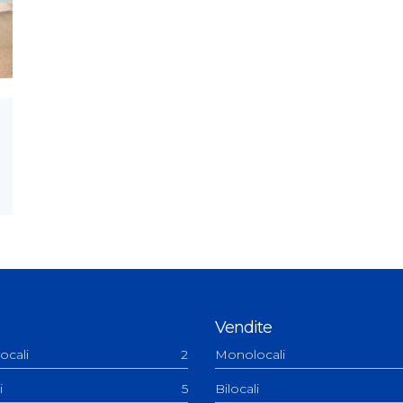
Vendite
ocali
2
Monolocali
i
5
Bilocali