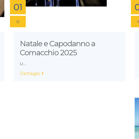
01
0
12
1
Natale e Capodanno a
Comacchio 2025
U...
Dettaglio