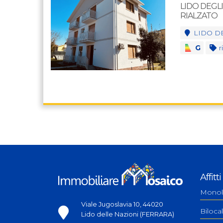
LIDO DEGL
RIALZATO
LIDO D
G
ri
Affitti
Monol
Viale Jugoslavia 10, 44020
Bilocal
Lido delle Nazioni (FERRARA)