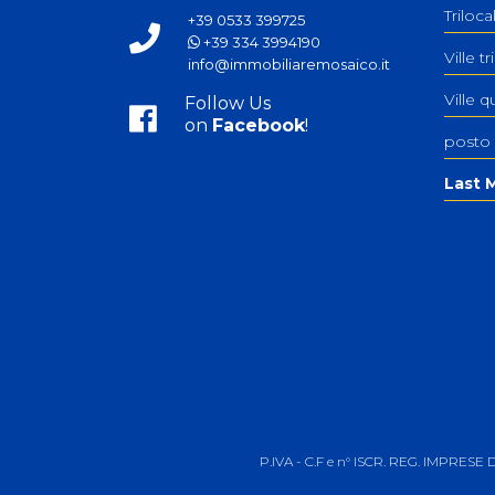
Triloc
+39 0533 399725
+39 334 3994190
Ville tr
info@immobiliaremosaico.it
Ville q
Follow Us
on
Facebook
!
posto
Last M
P.IVA - C.F e n° ISCR. REG. IMPRESE