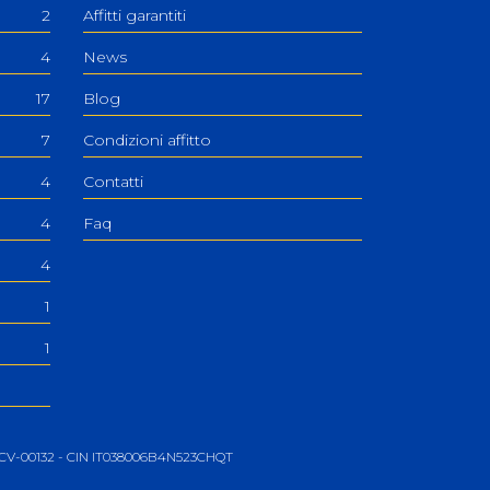
2
Affitti garantiti
4
News
17
Blog
7
Condizioni affitto
4
Contatti
4
Faq
4
1
1
06-CV-00132 - CIN IT038006B4N523CHQT