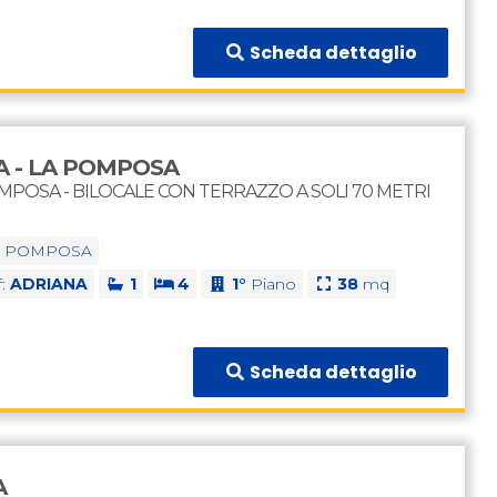
Scheda dettaglio
A - LA POMPOSA
OMPOSA - BILOCALE CON TERRAZZO A SOLI 70 METRI
I POMPOSA
f:
ADRIANA
1
4
1°
Piano
38
mq
Scheda dettaglio
A