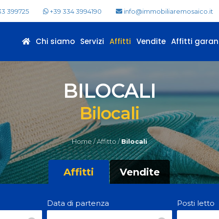
33 399725
+39 334 3994190
info@immobiliaremosaico.it
Chi siamo
Servizi
Affitti
Vendite
Affitti garant
BILOCALI
Bilocali
Home /
Affitto /
Bilocali
Affitti
Vendite
Data di partenza
Posti letto