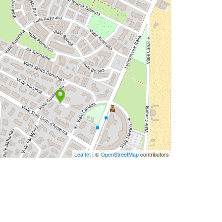
Leaflet
| ©
OpenStreetMap
contributors