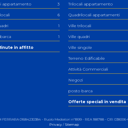
ali appartamento
3
Trilocali appartamento
ilocali
6
Quadrilocali appartamenti
uadri
1
Ville trilocali
 barca
1
Ville quadri
inute in affitto
Ville singole
Terreno Edificabile
Attività Commerciali
Negozi
posto barca
Offerte speciali in vendita
 DI FERRARA 01684230384 - Ruolo Mediatori n°1899 - REA 188788 - CIR: 0380
Privacy
/
Sitemap