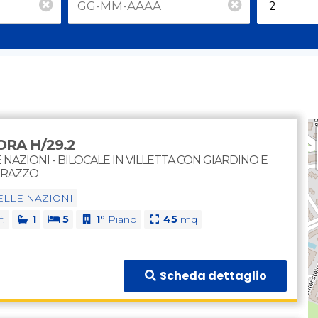
RA H/29.2
 NAZIONI - BILOCALE IN VILLETTA CON GIARDINO E
RRAZZO
ELLE NAZIONI
f:
1
5
1°
Piano
45
mq
Scheda dettaglio