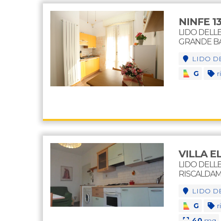
NINFE 1
LIDO DELL
GRANDE BA
LIDO D
G
ri
VILLA E
LIDO DELL
RISCALDA
LIDO D
G
ri
40
mq