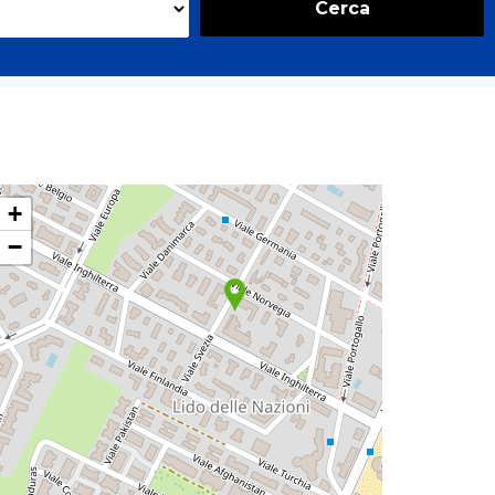
Cerca
+
−