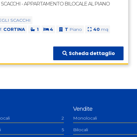
I SCACCHI - APPARTAMENTO BILOCALE AL PIANO
EGLI SCACCHI
f:
CORTINA
1
4
T
Piano
40
mq
Scheda dettaglio
Vendite
ocali
2
Monolocali
i
5
Bilocali