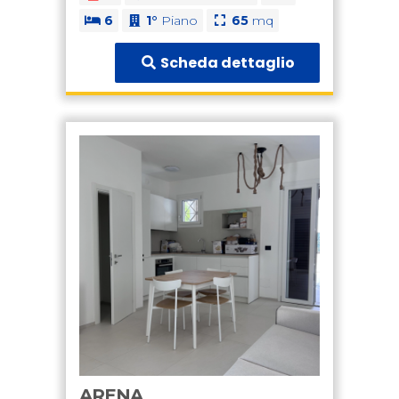
6
1°
Piano
65
mq
Scheda dettaglio
ARENA