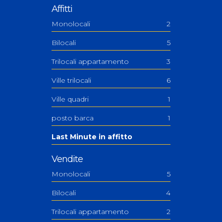
Affitti
Monolocali
2
Bilocali
5
Trilocali appartamento
3
Ville trilocali
6
Ville quadri
1
posto barca
1
Last Minute in affitto
Vendite
Monolocali
5
Bilocali
4
Trilocali appartamento
2