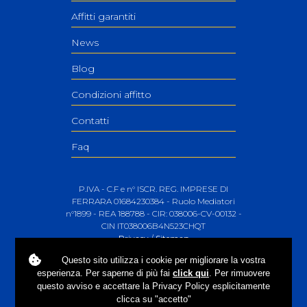
Affitti garantiti
News
Blog
Condizioni affitto
Contatti
Faq
P.IVA - C.F e n° ISCR. REG. IMPRESE DI
FERRARA 01684230384 - Ruolo Mediatori
n°1899 - REA 188788 - CIR: 038006-CV-00132 -
CIN IT038006B4N523CHQT
Privacy
/
Sitemap
Questo sito utilizza i
cookie
per migliorare la vostra
esperienza. Per saperne di più fai
click qui
. Per rimuovere
questo avviso e accettare la Privacy Policy esplicitamente
clicca su "accetto"