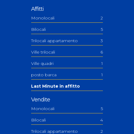
Affitti
Monolocali
2
Bilocali
5
Trilocali appartamento
3
Ville trilocali
6
Ville quadri
1
posto barca
1
Last Minute in affitto
Vendite
Monolocali
5
Bilocali
4
Trilocali appartamento
2