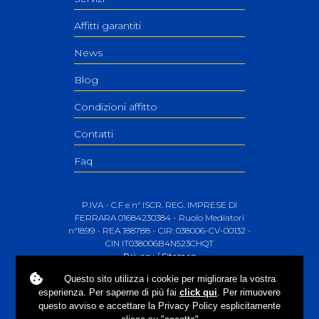
Affitti garantiti
News
Blog
Condizioni affitto
Contatti
Faq
P.IVA - C.F e n° ISCR. REG. IMPRESE DI
FERRARA 01684230384 - Ruolo Mediatori
n°1899 - REA 188788 - CIR: 038006-CV-00132 -
CIN IT038006B4N523CHQT
Privacy
/
Sitemap
Questo sito utilizza i
cookie
per migliorare la vostra
esperienza. Per saperne di più fai
click qui
. Per rimuovere
questo avviso e accettare la Privacy Policy esplicitamente