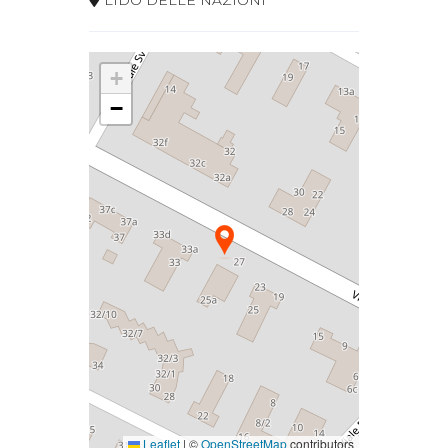
+
−
Leaflet
|
©
OpenStreetMap
contributors