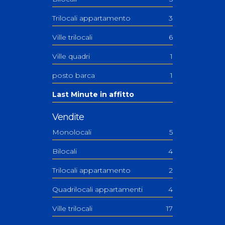
Trilocali appartamento
3
Ville trilocali
6
Ville quadri
1
posto barca
1
Last Minute in affitto
Vendite
Monolocali
5
Bilocali
4
Trilocali appartamento
2
Quadrilocali appartamenti
4
Ville trilocali
17