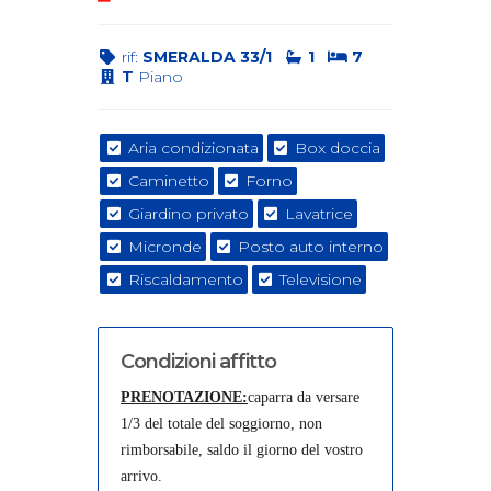
rif:
SMERALDA 33/1
1
7
T
Piano
Aria condizionata
Box doccia
Caminetto
Forno
Giardino privato
Lavatrice
Micronde
Posto auto interno
Riscaldamento
Televisione
Condizioni affitto
PRENOTAZIONE:
caparra da versare
1/3 del totale del soggiorno, non
rimborsabile, saldo il giorno del vostro
arrivo.