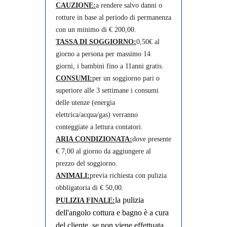
CAUZIONE:
a rendere salvo danni o
rotture in base al periodo di permanenza
con un minimo di € 200,00.
TASSA DI SOGGIORNO:
0,50€ al
giorno a persona per massimo 14
giorni, i bambini fino a 11anni gratis.
CONSUMI:
per un soggiorno pari o
superiore alle 3 settimane i consumi
delle utenze (energia
elettrica/acqua/gas) verranno
conteggiate a lettura contatori.
ARIA CONDIZIONATA:
dove presente
€ 7,00 al giorno da aggiungere al
prezzo del soggiorno.
ANIMALI:
previa richiesta con pulizia
obbligatoria di € 50,00.
la pulizia
PULIZIA FINALE:
dell'angolo cottura e bagno è a cura
del cliente, se non viene effettuata