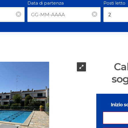
Data di partenza
Posti letto
Cal
sog
Inizio 