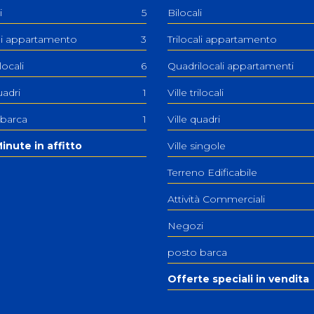
i
5
Bilocali
ali appartamento
3
Trilocali appartamento
ilocali
6
Quadrilocali appartamenti
uadri
1
Ville trilocali
 barca
1
Ville quadri
inute in affitto
Ville singole
Terreno Edificabile
Attività Commerciali
Negozi
posto barca
Offerte speciali in vendita