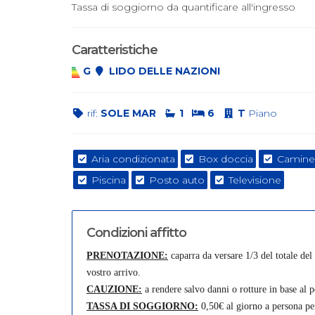
Tassa di soggiorno da quantificare all'ingresso
Caratteristiche
G
LIDO DELLE NAZIONI
rif:
SOLE MAR
1
6
T
Piano
Aria condizionata
Box doccia
Camine
Piscina
Posto auto
Televisione
Condizioni affitto
PRENOTAZIONE:
caparra da versare 1/3 del totale del
vostro arrivo.
CAUZIONE:
a rendere salvo danni o rotture in base al
TASSA DI SOGGIORNO:
0,50€ al giorno a persona pe