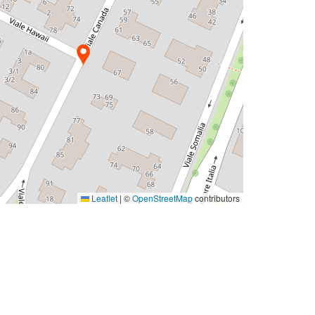
Leaflet
|
©
OpenStreetMap
contributors