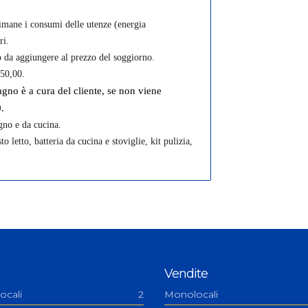
timane i consumi delle utenze (energia
ri.
o da aggiungere al prezzo del soggiorno.
 50,00.
bagno è a cura del cliente, se non viene
.
gno e da cucina.
o letto, batteria da cucina e stoviglie, kit pulizia,
Vendite
ocali
2
Monolocali