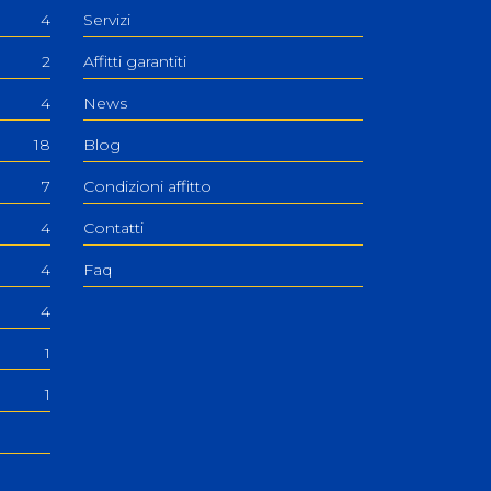
4
Servizi
2
Affitti garantiti
4
News
18
Blog
7
Condizioni affitto
4
Contatti
4
Faq
4
1
1