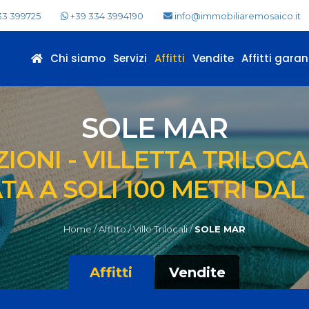
33 399725
+39 334 3994190
info@immobiliaremosaico.it
Chi siamo
Servizi
Affitti
Vendite
Affitti garant
SOLE MAR
IONI - VILLETTA TRILOC
TA A SOLI 100 METRI DA
Home /
Affitto /
Ville Trilocali /
SOLE MAR
Affitti
Vendite