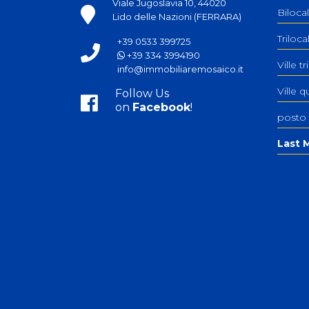
Viale Jugoslavia 10, 44020
Bilocal
Lido delle Nazioni (FERRARA)
Triloc
+39 0533 399725
+39 334 3994190
Ville tr
info@immobiliaremosaico.it
Ville q
Follow Us
on
Facebook
!
posto
Last M