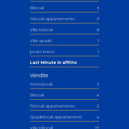
Bilocali
5
Trilocali appartamento
3
Ville trilocali
6
Ville quadri
1
posto barca
1
Last Minute in affitto
Vendite
Monolocali
5
Bilocali
4
Trilocali appartamento
2
Quadrilocali appartamenti
4
Ville trilocali
17