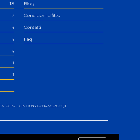
18
Blog
7
Condizioni affitto
4
Contatti
4
Faq
4
1
1
06-CV-00132 - CIN IT038006B4N523CHQT