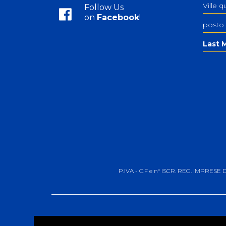
Ville q
Follow Us
on
Facebook
!
posto
Last M
P.IVA - C.F e n° ISCR. REG. IMPRESE