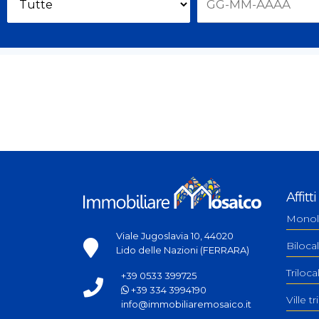
Affitti
Monol
Viale Jugoslavia 10, 44020
Bilocal
Lido delle Nazioni (FERRARA)
Triloc
+39 0533 399725
+39 334 3994190
Ville tr
info@immobiliaremosaico.it