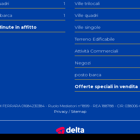
uadri
1
Ville trilocali
 barca
1
Ville quadri
inute in affitto
Ville singole
Terreno Edificabile
Attività Commerciali
Negozi
posto barca
Offerte speciali in vendita
 DI FERRARA 01684230384 - Ruolo Mediatori n°1899 - REA 188788 - CIR: 0380
Privacy
/
Sitemap