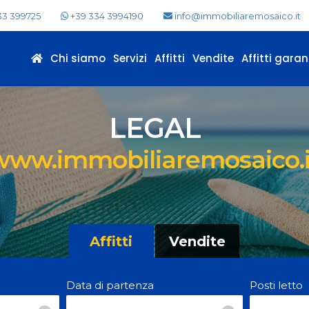
33 399725
+39 334 3994190
info@immobiliaremosaico.it
Chi siamo
Servizi
Affitti
Vendite
Affitti garant
LEGAL
www.immobiliaremosaico.i
Affitti
Vendite
Data di partenza
Posti letto