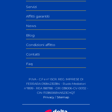
Servizi
Affitti garantiti
News
Blog
Condizioni affitto
Contatti
Faq
P.IVA - C.F e n° ISCR. REG. IMPRESE DI
FERRARA 01684230384 - Ruolo Mediatori
n°1899 - REA 188788 - CIR: 038006-CV-00132 -
CIN IT038006B4N523CHQT
Privacy
/
Sitemap