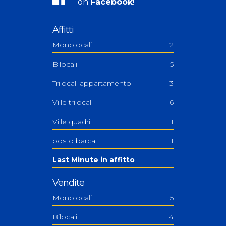
on
Facebook
!
Affitti
Monolocali
2
Bilocali
5
Trilocali appartamento
3
Ville trilocali
6
Ville quadri
1
posto barca
1
Last Minute in affitto
Vendite
Monolocali
5
Bilocali
4