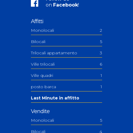
on
Facebook
!
Affitti
Monolocali
2
Bilocali
5
Trilocali appartamento
3
Ville trilocali
6
Ville quadri
1
posto barca
1
Last Minute in affitto
Vendite
Monolocali
5
Bilocali
4