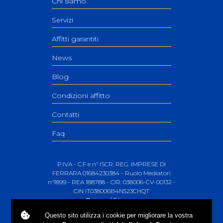
Chi siamo
Servizi
Affitti garantiti
News
Blog
Condizioni affitto
Contatti
Faq
P.IVA - C.F e n° ISCR. REG. IMPRESE DI
FERRARA 01684230384 - Ruolo Mediatori
n°1899 - REA 188788 - CIR: 038006-CV-00132 -
CIN IT038006B4N523CHQT
Privacy
/
Sitemap
Questo sito utilizza i
cookie
per migliorare la vostra