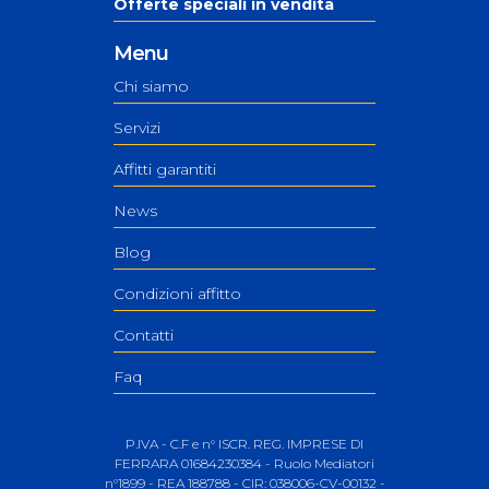
Offerte speciali in vendita
Menu
Chi siamo
Servizi
Affitti garantiti
News
Blog
Condizioni affitto
Contatti
Faq
P.IVA - C.F e n° ISCR. REG. IMPRESE DI
FERRARA 01684230384 - Ruolo Mediatori
n°1899 - REA 188788 - CIR: 038006-CV-00132 -