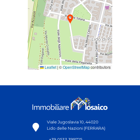
Leaflet
|
©
OpenStreetMap
contributors
Viale Jugoslavia 10, 44020
Lido delle Nazioni (FERRARA)
+39 0533 399725