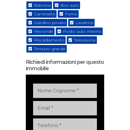
Balcone
Box auto
Caminetto
Forno
Giardino privato
Lavatrice
Micronde
Posto auto interno
Riscaldamento
Televisione
Terrazzo grande
Richiedi informazioni per questo
immobile