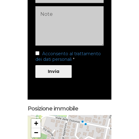
Acconsento al trattamento
dei dati personali
*
Invia
Posizione immobile
+
−