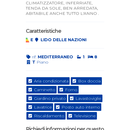
CLIMATIZZATORE, INFERRIATE,
TENDA DA SOLE, BEN ARREDATA,
ABITABILE ANCHE TUTTO L'ANNO .
Caratteristiche
E
LIDO DELLE NAZIONI
rif:
MEDITERRANEO
1
8
T
Piano
Aria condizionata
Box doccia
Caminetto
Forno
Giardino privato
Lavastoviglie
Lavatrice
Posto auto interno
Riscaldamento
Televisione
Richiedi informazioni per questo