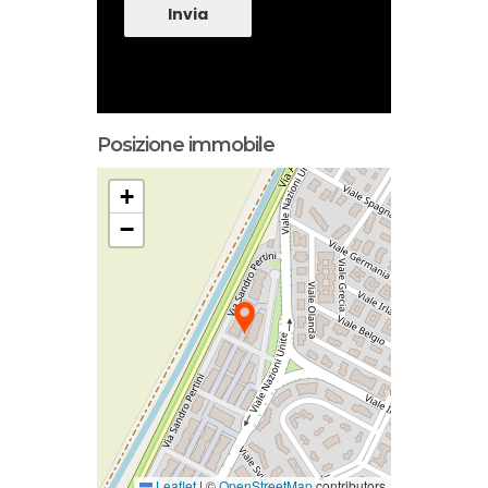
Invia
Posizione immobile
+
−
Leaflet
|
©
OpenStreetMap
contributors