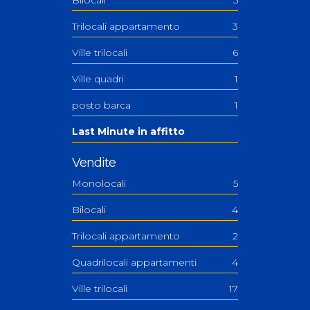
Bilocali
5
Trilocali appartamento
3
Ville trilocali
6
Ville quadri
1
posto barca
1
Last Minute in affitto
Vendite
Monolocali
5
Bilocali
4
Trilocali appartamento
2
Quadrilocali appartamenti
4
Ville trilocali
17